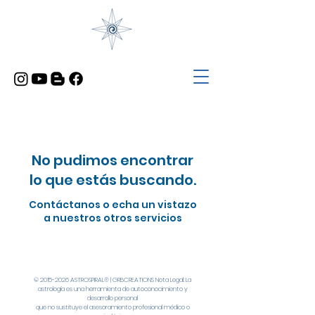
No pudimos encontrar
lo que estás buscando.
Contáctanos o echa un vistazo
a nuestros otros servicios
©
2015-2026
ASTROSPIRAL® | GRBCREATIONS Nota Legal: La
astrología es una herramienta de autoconocimiento y
desarrollo personal
que no sustituye el asesoramiento profesional médico o