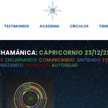
TESTIMONIOS
ACADEMIA
CÍRCULOS
TIEN
CHAMÁNICA:
CAPRICORNIO 23/12/2
ER.
ENCARNANDO.
COMUNICANDO.
SINTIENDO.
E
UIMIZANDO.
INTENCIÓN.
AUTORIDAD