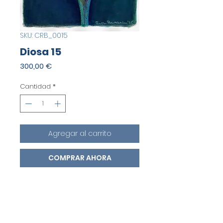
SKU: CRB_0015
Diosa 15
Precio
300,00 €
Cantidad
*
Agregar al carrito
COMPRAR AHORA
Una pieza original.
Acuarela sobre papel. Técnica
mixta. Dimensiones 35x27cm.
Autor:
Carlos Ruiz Brussain