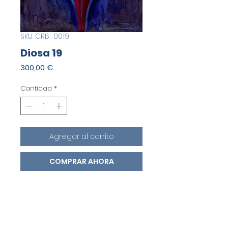
SKU: CRB_0019
Diosa 19
Precio
300,00 €
Cantidad
*
Agregar al carrito
COMPRAR AHORA
Una pieza original.
Acuarela sobre papel. Técnica
mixta. Dimensiones 35x27cm.
Autor:
Carlos Ruiz Brussain