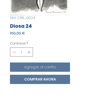
SKU: CRB_0024
Diosa 24
Precio
150,00 €
Cantidad
*
Agregar al carrito
COMPRAR AHORA
Una pieza original.
Acuarela sobre papel. Técnica
mixta. Dimensiones 35x27cm.
Autor:
Carlos Ruiz Brussain