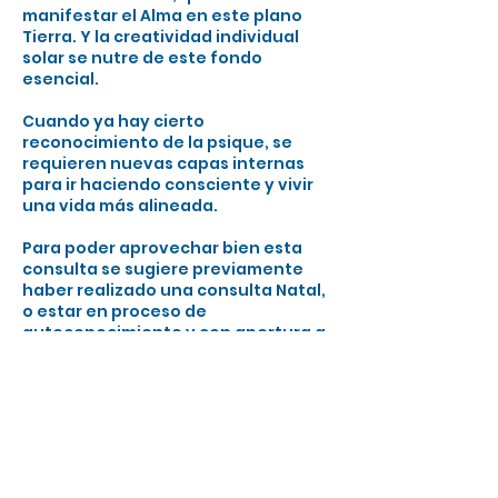
manifestar el Alma en este plano
Tierra. Y la creatividad individual
solar se nutre de este fondo
esencial.
Cuando ya hay cierto
reconocimiento de la psique, se
requieren nuevas capas internas
para ir haciendo consciente y vivir
una vida más alineada.
Para poder aprovechar bien esta
consulta se sugiere previamente
haber realizado una consulta Natal,
o estar en proceso de
autoconocimiento y con apertura a
facetas sutiles, antes de ampliar el
contenido.
Si no fuera el caso, antes de abordar
la parte evolutiva será necesaria
una síntesis natal y por allí
empezaremos la sesión.