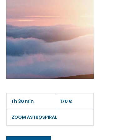
170
euros
1 h 30 min
1
170 €
3
ZOOM ASTROSPIRAL
0
m
i