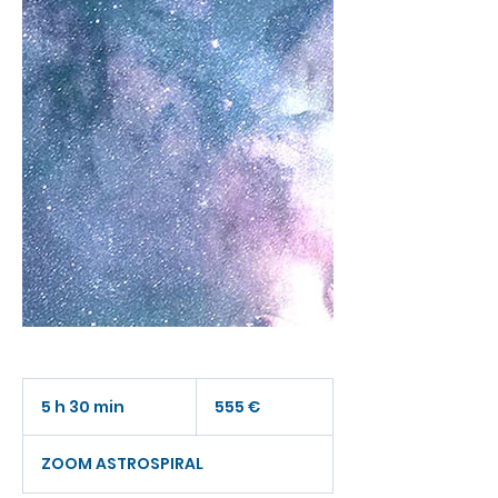
555
euros
5 h 30 min
5
555 €
h
ZOOM ASTROSPIRAL
3
0