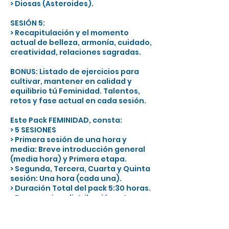
> Diosas (Asteroides).
SESIÓN 5:
> Recapitulación y el momento
actual de belleza, armonía, cuidado,
creatividad, relaciones sagradas.
BONUS: Listado de ejercicios para
cultivar, mantener en calidad y
equilibrio tú Feminidad. Talentos,
retos y fase actual en cada sesión.
Este Pack FEMINIDAD, consta:
> 5 SESIONES
> Primera sesión de una hora y
media: Breve introducción general
(media hora) y Primera etapa.
> Segunda, Tercera, Cuarta y Quinta
sesión: Una hora (cada una).
> Duración Total del pack 5:30 horas.
> Frecuencia y distribución: a tu
preferencia para realizar el pack en
un plazo de 4 a 12 meses.
> Funcionamiento: Se reserva la